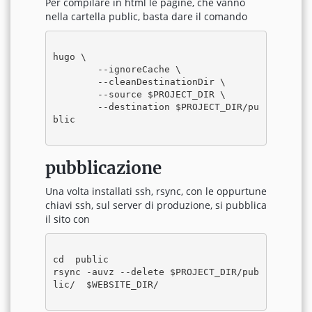
Per compilare in html le pagine, che vanno
nella cartella public, basta dare il comando
hugo \

	--ignoreCache \

	--cleanDestinationDir \

	--source $PROJECT_DIR \

	--destination $PROJECT_DIR/pu
blic

pubblicazione
Una volta installati ssh, rsync, con le oppurtune
chiavi ssh, sul server di produzione, si pubblica
il sito con
cd  public

rsync -auvz --delete $PROJECT_DIR/pub
lic/  $WEBSITE_DIR/
