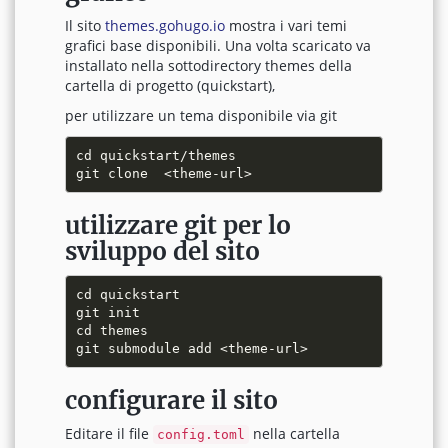
Il sito
themes.gohugo.io
mostra i vari temi
grafici base disponibili. Una volta scaricato va
installato nella sottodirectory themes della
cartella di progetto (quickstart),
per utilizzare un tema disponibile via git
cd quickstart/themes

utilizzare git per lo
sviluppo del sito
cd quickstart

git init

cd themes

configurare il sito
Editare il file
nella cartella
config.toml