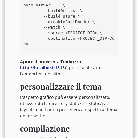
hugo server  	\

	--buildDrafts  \

	--buildFuture \

	--disableFastRender \

	--watch	\

	--source <PROJECT_DIR> \

	--destination <PROJECT_DIR>/d
ev

Aprire il browser all'indirizzo
http://localhost:1313/
.
per visualizzare
l'anteprima del sito.
personalizzare il tema
L'aspetto grafico può essere personalizzato,
utilizzando le directory static/css static/js e
layouts che hanno precedenza rispetto al tema
del progetto.
compilazione