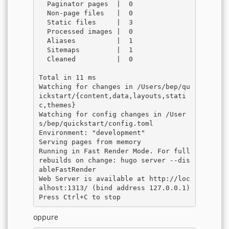
  Paginator pages  |  0

  Non-page files   |  0

  Static files     |  3

  Processed images |  0

  Aliases          |  1

  Sitemaps         |  1

  Cleaned          |  0

Total in 11 ms

Watching for changes in /Users/bep/qu
ickstart/{content,data,layouts,stati
c,themes}

Watching for config changes in /User
s/bep/quickstart/config.toml

Environment: "development"

Serving pages from memory

Running in Fast Render Mode. For full 
rebuilds on change: hugo server --dis
ableFastRender

Web Server is available at http://loc
alhost:1313/ (bind address 127.0.0.1)

oppure