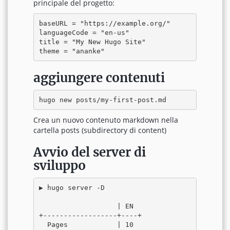
principale del progetto:
baseURL = "https://example.org/"

languageCode = "en-us"

title = "My New Hugo Site"

aggiungere contenuti
Crea un nuovo contenuto markdown nella
cartella posts (subdirectory di content)
Avvio del server di
sviluppo
▶ hugo server -D

                   | EN

+------------------+----+

  Pages            | 10
